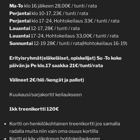
Ma-To
klo 16 jälkeen 28,00€ / tunti / rata
Perjantai
klo 10-17, 23€ / tunti / rata
Perjantai
klo 17-24, Hohtokeilaus 33€ / tunti / rata
Lauantai
12-17, 28€ / tunti / rata
Lauantai
17-24, Hohtokeilaus 33,00€ / tunti / rata
Sunnuntai
12-19 28€ / tunti / rata(Hohtokeilaus 16-19)
Erityisryhmät(eläkeläiset, opiskelijat)
Su -To koko
päivän ja Pe klo.17 saakka 21€/tunti/rata
Välineet 2€/hlö /kengät ja pallot)
Kuukausi/sarjakortit keilaukseen
1kk treenikortti 120€
Kortti on henkilökohtainen treenikortti jos samalla
radalla muita niin vain oma osuus kortilla
Kortti ei käy viikolopun hohtokeilaukseen