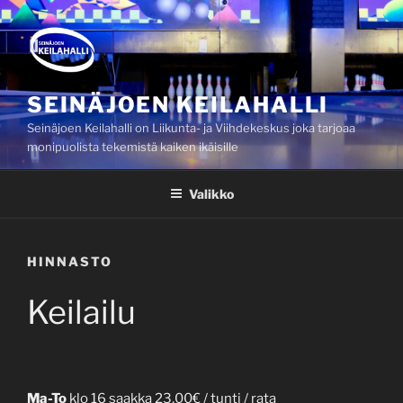
Siirry
sisältöön
SEINÄJOEN KEILAHALLI
Seinäjoen Keilahalli on Liikunta- ja Viihdekeskus joka tarjoaa
monipuolista tekemistä kaiken ikäisille
Valikko
HINNASTO
Keilailu
Ma-To
klo 16 saakka 23,00€ / tunti / rata