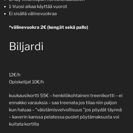
1-Vuosi aikaa käyttää vuorot
Ei sisällä välinevuokraa
*välinevuokra 2€ (kengät sekä pallo)
Biljardi
12€/h
Opiskelijat 10€/h
kuukausikortti 55€ – henkilökohtainen treenikortti – ei
ennakko varauksia – saa treenata jos tilaa niin paljon
kun haluaa – ”väistämisvelvollisuus ”jos pöydät täynnä
– kaverin kanssa pelatessa puolet pöytämaksusta voi
kuitata kortilla