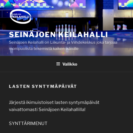
Siirry
sisältöön
SEINÄJOEN KEILAHALLI
Seinäjoen Keilahalli on Liikunta- ja Viihdekeskus joka tarjoaa
monipuolista tekemistä kaiken ikäisille
Valikko
LASTEN SYNTYMÄPÄIVÄT
Järjestä ikimuistoiset lasten syntymäpäivät
vaivattomasti Seinäjoen Keilahallilla!
SYNTTÄRIMENUT