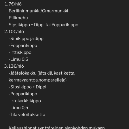
7€/hlö
Berliininmunkki/Omarmunkki
Pillimehu
Sipsikippo + Dippi tai Popparikippo
10€/hlö
-Sipikippo ja dippi
-Popparikippo
-Irttiskippo
-Limu 0,5
13€/hlö
-Jäätelökakku (jätskiä, kastiketta,
kermavaahtoa,nomparelleja)
-Sipsikippo + Dippi
-Popparikippo
-Irtokarkkikippo
-Limu 0,5
-Tila veloituksetta
Keilaushinnat synttäreiden ajankohdan mukaan